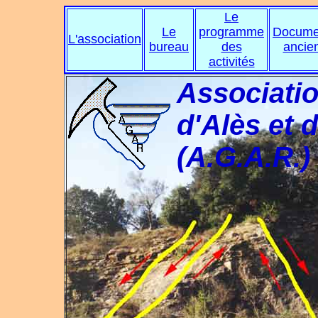
Le
Le
programme
Docume
L'association
bureau
des
ancie
activités
Associati
d'Alès et 
(A.G.A.R.)