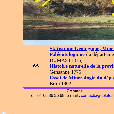
Statistique Géologique, Miné
Paléontologique
du départeme
DUMAS (1876)
Histoire naturelle de la pro
Gensanne 1776
Essai de Minéralogie du dép
Brun 1902
Contact
Tél : 04 66 86 35 68- e-mail :
contact@geolales